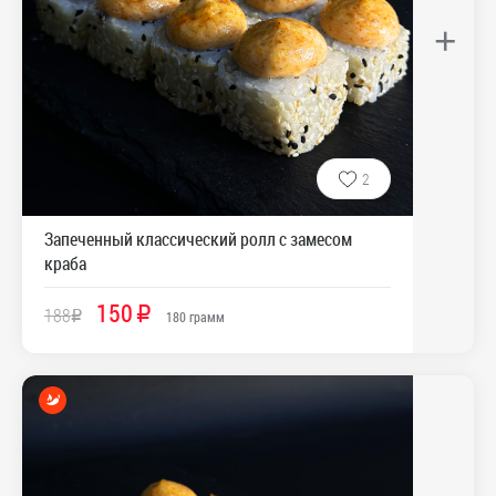
+
2
Запеченный классический ролл с замесом
краба
150
188
R
R
180
грамм