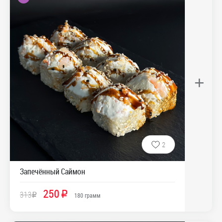
+
2
Запечённый Саймон
250
313
R
R
180
грамм