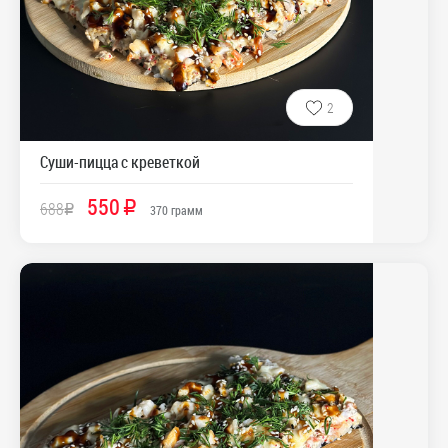
2
Суши-пицца с креветкой
550
688
R
R
370
грамм