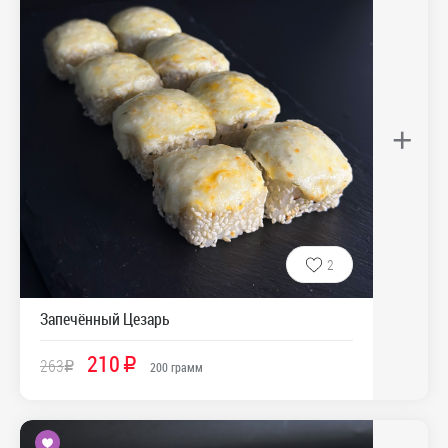
+
2
Запечённый Цезарь
210
263
R
R
200
грамм