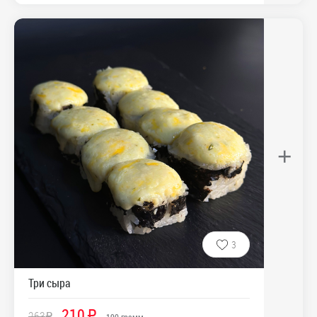
+
3
Три сыра
210
263
R