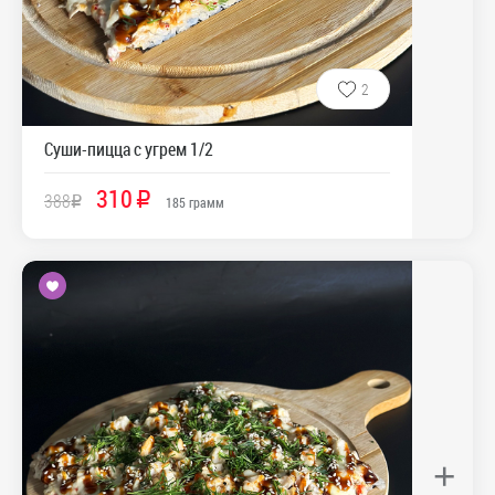
2
Суши-пицца с угрем 1/2
310
388
R
R
185
грамм
+