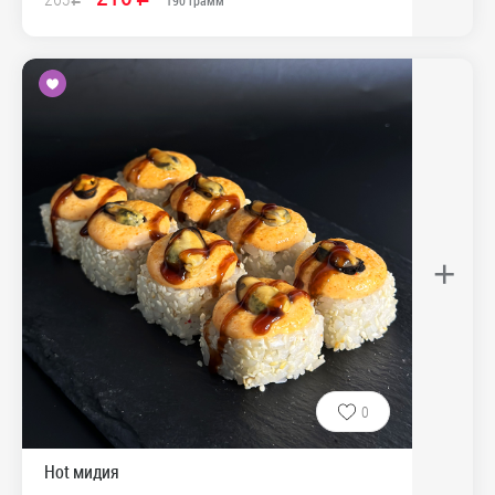
R
190
грамм
+
0
Hot мидия