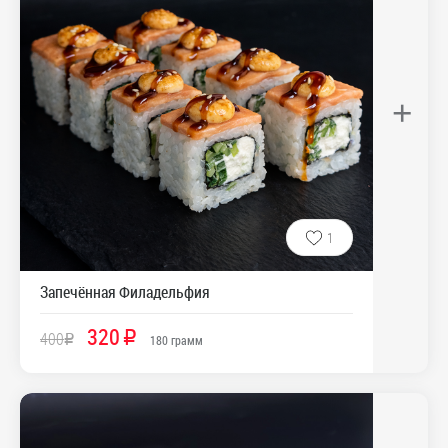
+
1
Запечённая Филадельфия
320
400
R
R
180
грамм