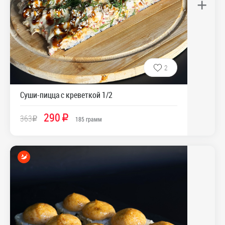
+
2
Суши-пицца с креветкой 1/2
290
363
R
R
185
грамм