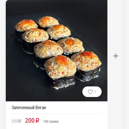
+
1
Запеченный Веган
200
250
R
R
180
грамм