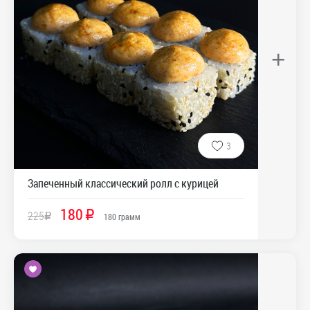
+
3
Запеченный классический ролл с курицей
180
225
R
R
180
грамм