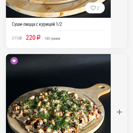
2
Суши-пицца с курицей 1/2
220
275
R
R
185
грамм
+