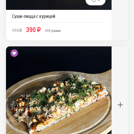
Суши-пицца с курицей
390
488
R
R
370
грамм
+