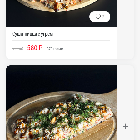
2
Суши-пицца с угрем
580
725
R
R
370
грамм
+