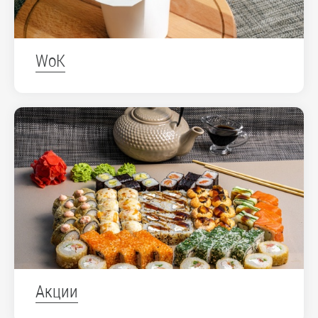
WoK
Акции