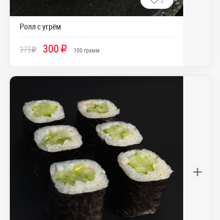
Ролл с угрём
300
375
R
R
100
грамм
+