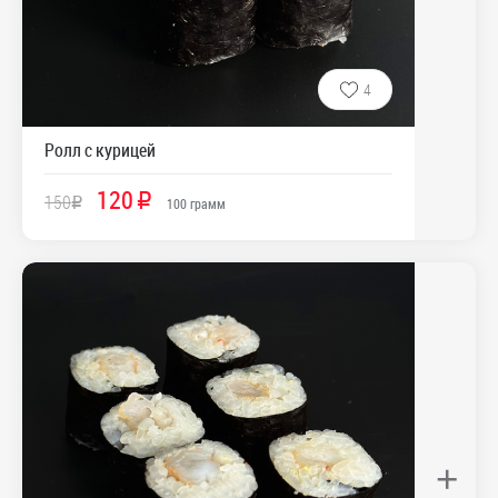
4
Ролл с курицей
120
150
R
R
100
грамм
+