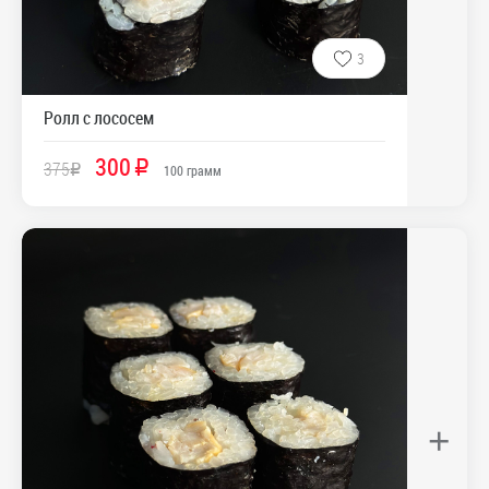
3
Ролл с лососем
300
375
R
R
100
грамм
+