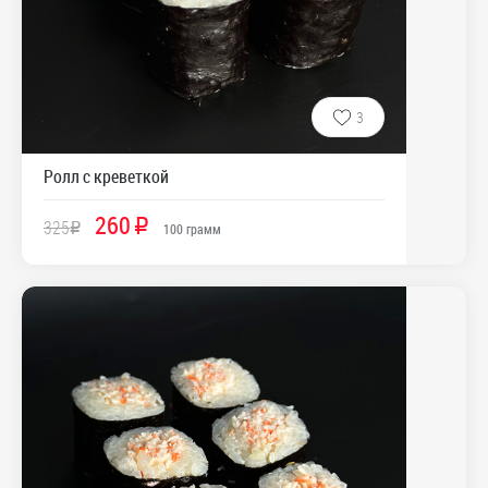
3
Ролл с креветкой
260
325
R
R
100
грамм