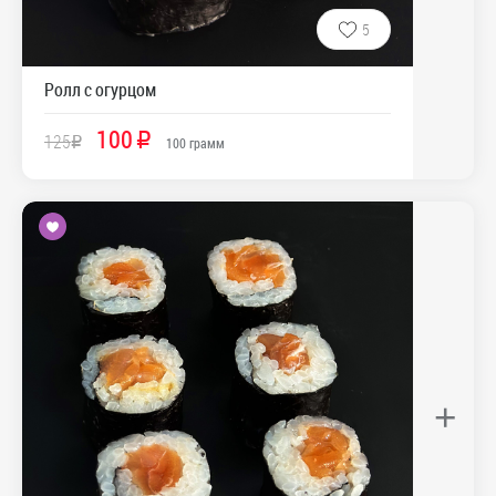
5
Ролл с огурцом
100
125
R
R
100
грамм
+