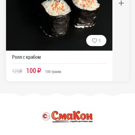
+
5
Ролл с крабом
100
125
R
R
100
грамм