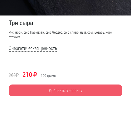
Три сыра
Рис, нори, сыр Пармезан, сыр Чеддер, сыр сливочный, соус цезарь, нори
стружка .
Энергетическая ценность
210
263
R
R
190
грамм
Добавить в корзину