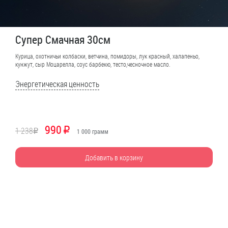
Супер Смачная 30см
Курица, охотничьи колбаски, ветчина, помидоры, лук красный, халапеньо,
кунжут, сыр Моцарелла, соус барбекю, тесто,чесночное масло.
Энергетическая ценность
990
1 238
R
R
1 000
грамм
Добавить в корзину