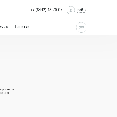
+7 (8442) 43-70-07
Войти
ечка
Напитки
вная
ляр, сухари
лы
 кунжут
оры