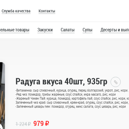
Служба качества
Контакты
ельные товары
Закуски
Салаты
Супы
Десерты и вып
Радуга вкуса 40шт, 935гр
Гла
-Витаминка: сыр сливочный, курица, огурец, перец болгарский, укроп, рис, нори.
-Ред чиз: помидор, грибы жареные, соус спайси, икра масаго, рис, нори
-Жареный Чикен Пай: курица, помидор, картофель пай, соус спайси, рис, нори, к
Рол
Запеченный чиз краб: сыр сливочный, крем-краб, огурец, соус спайси, рис, нори,
-Запеченный цезарь new: помидор, огурец, микс салата, соус цезарь, рис, нори
Наб
979
1 224
R
R