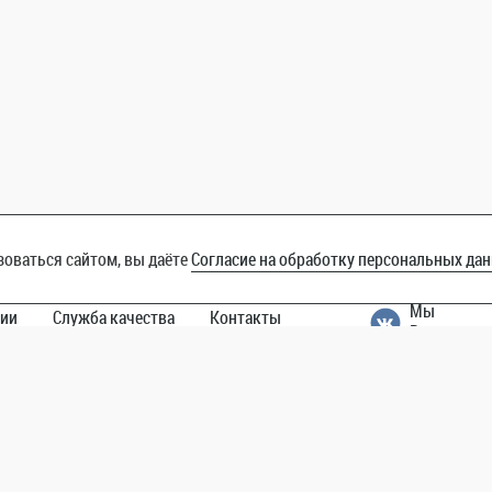
оваться сайтом, вы даёте
Согласие на обработку персональных да
Мы
ии
Служба качества
Контакты
Вконтакте
:00 -
+7 (8442) 43-70-07
г. Волгоград, ул. Хользунова, д. 36,
стр. 2