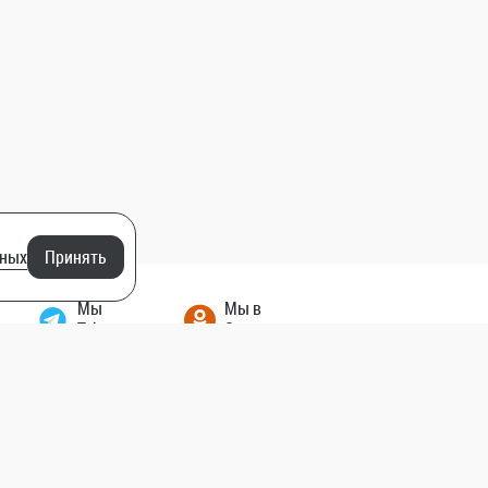
нных
Принять
Мы
Мы в
Telegram
Одноклассники
created by humans
Нетекс
Доработано в