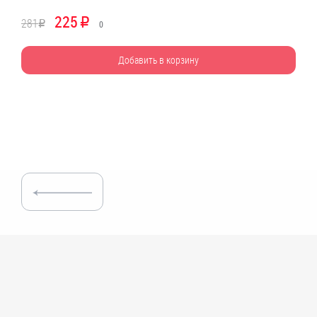
225
281
R
R
0
Добавить в корзину