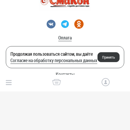
Оплата
Акции
Продолжая пользоваться сайтом, вы даёте
Принять
Согласие на обработку персональных данных
Служба качества
Контакты
© Смакон.
Пользовательское соглашение
created by humans
Нетекс
Доработано в