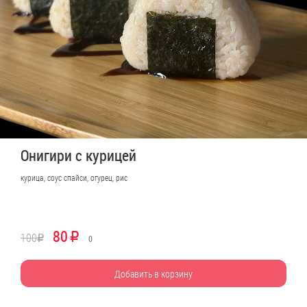
Онигири с курицей
курица, соус спайси, огурец, рис
80
100
R
R
0
Добавить в корзину