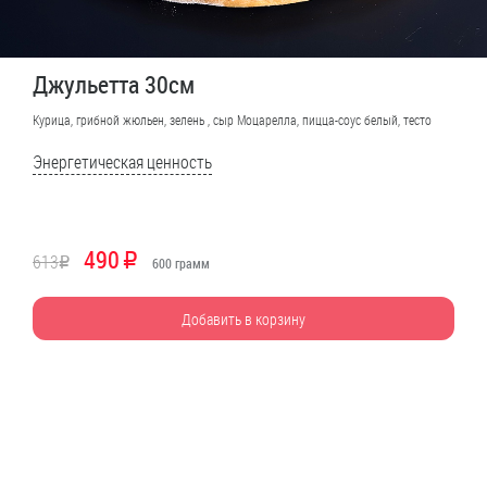
Джульетта 30см
Курица, грибной жюльен, зелень , сыр Моцарелла, пицца-соус белый, тесто
Энергетическая ценность
490
613
R
R
600
грамм
Добавить в корзину